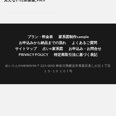
横浜市港南区家系図作成
横浜市港北区家系図作成代行
横浜市港北区家系図作成
歴史好きにはたまらない
江戸時代 戸籍 寺
自分の価値を高める
神奈川県家系図作成
自分の人間力を高める
終活
紅葉
空襲による戸籍焼失証明
禁断の戸籍
プラン・料金表
家系図制作sample
お申込みから納品までの流れ
よくあるご質問
神奈川県家系図作成代行サービス
サイトマップ
占い+家系図
お申込み・お問合せ
神奈川県家系図作成代行
社会問題
PRIVACY POLICY
特定商取引法に基づく表記
江戸時代 結婚 戸籍
生きる証
無戸籍のデメリット
めいりんやMEIRINYA 〒225-0002 神奈川県横浜市青葉区美しが丘１丁目
無戸籍
海外対応家系図作成
海外 家系図
１３−１０ １０７号
江戸時代の戸籍
江戸時代からの家系図
家系図作成
家系図作りは人生を豊かにする
#家系図を依頼したい
バーチャルお墓参り
一度作成された戸籍は永遠に存在しません。
ロマン
ルーツ探し
ルーツがわかると楽しい
ライフワーク
ファミリーヒストリー
ネイティブアメリカンの言葉