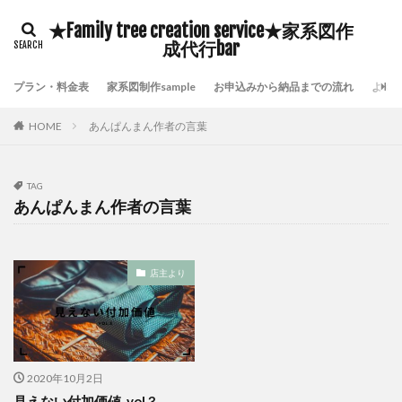
豊臣秀吉
自分の存在価値
鎌倉時代の歴史
★Family tree creation service★家系図作
鹿児島県いちき串木野市家系図作成
鷺沼家系図作成代行
成代行bar
頼んで良かった家系図屋さん
面倒な戸籍集を代行
プラン・料金表
家系図制作sample
お申込みから納品までの流れ
よく
附票が保存されていない証明
長崎市家系図作成代行サービス
鎌倉時代の戸籍
HOME
あんぱんまん作者の言葉
貴重な伝承物
過去帳閲覧禁止
過去帳の特徴
過去帳の歴史
過去帳
過去帖
身分制度
TAG
超少子高齢化対策
自分の希少価値を高める
あんぱんまん作者の言葉
自分の可能性を引き出す
横浜市泉区家系図作成
横浜市金沢区家系図作成
歴史好き
武士の戸籍
店主より
機微情報って何
横浜市鶴見区家系図作成
横浜市青葉区家系図作成代行
横浜市青葉区家系図作成
横浜市都筑区家系図作成
歴史探訪
横浜市西区家系図作成
横浜市緑区家系図作成
2020年10月2日
横浜市神奈川区家系図作成
横浜市瀬谷区家系図作成
見えない付加価値_vol.3