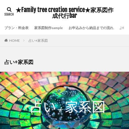
★Family tree creation service★家系図作
成代行bar
プラン・料金表
家系図制作sample
お申込みから納品までの流れ
よく
HOME
占い+家系図
占い+家系図