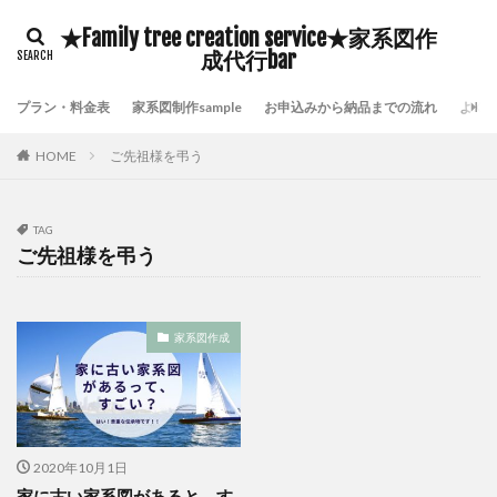
豊臣秀吉
自分の存在価値
鎌倉時代の歴史
★Family tree creation service★家系図作
鹿児島県いちき串木野市家系図作成
鷺沼家系図作成代行
成代行bar
頼んで良かった家系図屋さん
面倒な戸籍集を代行
プラン・料金表
家系図制作sample
お申込みから納品までの流れ
よく
附票が保存されていない証明
長崎市家系図作成代行サービス
鎌倉時代の戸籍
HOME
ご先祖様を弔う
貴重な伝承物
過去帳閲覧禁止
過去帳の特徴
過去帳の歴史
過去帳
過去帖
身分制度
TAG
超少子高齢化対策
自分の希少価値を高める
ご先祖様を弔う
自分の可能性を引き出す
横浜市泉区家系図作成
横浜市金沢区家系図作成
歴史好き
武士の戸籍
家系図作成
機微情報って何
横浜市鶴見区家系図作成
横浜市青葉区家系図作成代行
横浜市青葉区家系図作成
横浜市都筑区家系図作成
歴史探訪
横浜市西区家系図作成
横浜市緑区家系図作成
2020年10月1日
横浜市神奈川区家系図作成
横浜市瀬谷区家系図作成
家に古い家系図があると、す