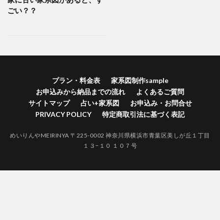
横浜市港南区家系図作成
横浜市港北区家系図作成代行
ごい？？
横浜市港北区家系図作成
歴史好きにはたまらない
江戸時代 戸籍 寺
自分の価値を高める
神奈川県家系図作成
自分の人間力を高める
終活
紅葉
空襲による戸籍焼失証明
禁断の戸籍
プラン・料金表
家系図制作sample
神奈川県家系図作成代行サービス
お申込みから納品までの流れ
よくあるご質問
神奈川県家系図作成代行
社会問題
サイトマップ
占い+家系図
お申込み・お問合せ
江戸時代 結婚 戸籍
生きる証
無戸籍のデメリット
PRIVACY POLICY
特定商取引法に基づく表記
無戸籍
海外対応家系図作成
海外 家系図
めいりんやMEIRINYA 〒225-0002 神奈川県横浜市青葉区美しが丘１丁目
江戸時代の戸籍
江戸時代からの家系図
家系図作成
１３−１０ １０７号
家系図作りは人生を豊かにする
#家系図を依頼したい
バーチャルお墓参り
一度作成された戸籍は永遠に存在しません。
ロマン
ルーツ探し
ルーツがわかると楽しい
ライフワーク
ファミリーヒストリー
ネイティブアメリカンの言葉