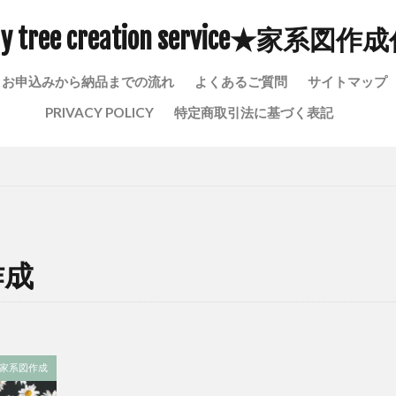
い
家系図を作って良かった事
家系図をつくりたい
家系図は
ly tree creation service★家系図作
報取り扱い
家系図 戸籍 取り寄せ
家系図 作成 戸籍
古
事
宗門人別改帳 しゅうもんにんべつあらためちょう
安土桃山時代
お申込みから納品までの流れ
よくあるご質問
サイトマップ
る
孔子 家系図
孔子 家系
孔子 子孫
子供孝行
PRIVACY POLICY
特定商取引法に基づく表記
金に換金できる
太閤検地
大阪府家系図作成
大昔の戸籍
名字の由来
名字
定額小為替はゆうちょ銀行郵便窓口でしか購入で
rvice
家系図 ロマン
家系図 調べる
家系図 詳しく
家系
家系図 依頼
家系図 代行
家系図 亡くなった人
家系図 プロ
図作成
家系図 ドラマ
家系図 どこまでかく
家系図
作成
ヒントを探す
家系 ギネス
家族以外の第三者に家系図を気軽に見せ
鹿児島県家系図作成代行
検索
家系図作成