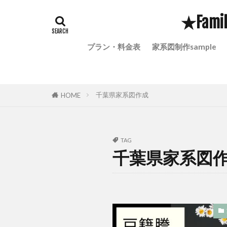
家系図を作りた
★Fami
家系図の個人情
子孫に伝えたい
プラン・料金表
家系図制作sample
孫に家系図を贈
定額小為替は現
土地調査
千葉県家系図作成
HOME
家系図creationse
家系図 意味
家宝になる家系
TAG
千葉県家系図
家系に存在する
家族の歴史