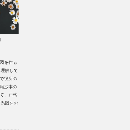
日
図を作る
く理解して
で役所の
籍抄本の
て、戸惑
家系図をお