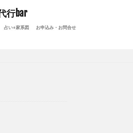
楽しさの積み上げ
成代行bar
代の戸籍
占い+家系図
お申込み・お問合せ
埼玉県家系図作成
きない
家宝
図 親等 数え方
てはいけない