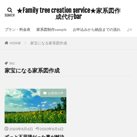
豊臣秀吉
自分の存在価値
鎌倉時代の歴史
★Family tree creation service★家系図作
鹿児島県いちき串木野市家系図作成
鷺沼家系図作成代行
成代行bar
頼んで良かった家系図屋さん
面倒な戸籍集を代行
プラン・料金表
家系図制作sample
お申込みから納品までの流れ
よく
附票が保存されていない証明
長崎市家系図作成代行サービス
鎌倉時代の戸籍
HOME
家宝になる家系図作成
貴重な伝承物
過去帳閲覧禁止
過去帳の特徴
過去帳の歴史
過去帳
過去帖
身分制度
TAG
超少子高齢化対策
自分の希少価値を高める
家宝になる家系図作成
自分の可能性を引き出す
横浜市泉区家系図作成
横浜市金沢区家系図作成
歴史好き
武士の戸籍
お客様の声
機微情報って何
横浜市鶴見区家系図作成
横浜市青葉区家系図作成代行
横浜市青葉区家系図作成
横浜市都筑区家系図作成
歴史探訪
横浜市西区家系図作成
横浜市緑区家系図作成
2020年8月6日
2020年8月6日
横浜市神奈川区家系図作成
横浜市瀬谷区家系図作成
ずっと不思議だった事が解決