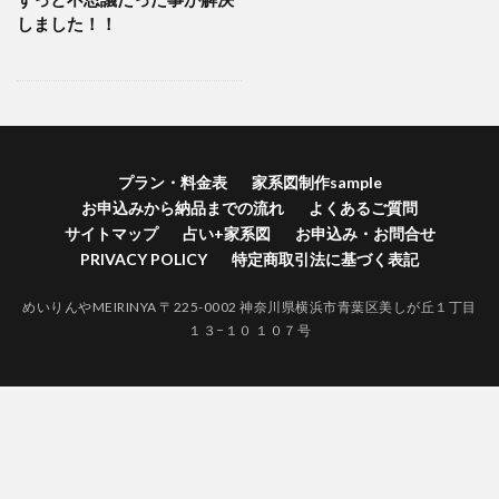
横浜市港南区家系図作成
横浜市港北区家系図作成代行
しました！！
横浜市港北区家系図作成
歴史好きにはたまらない
江戸時代 戸籍 寺
自分の価値を高める
神奈川県家系図作成
自分の人間力を高める
終活
紅葉
空襲による戸籍焼失証明
禁断の戸籍
プラン・料金表
家系図制作sample
神奈川県家系図作成代行サービス
お申込みから納品までの流れ
よくあるご質問
神奈川県家系図作成代行
社会問題
サイトマップ
占い+家系図
お申込み・お問合せ
江戸時代 結婚 戸籍
生きる証
無戸籍のデメリット
PRIVACY POLICY
特定商取引法に基づく表記
無戸籍
海外対応家系図作成
海外 家系図
めいりんやMEIRINYA 〒225-0002 神奈川県横浜市青葉区美しが丘１丁目
江戸時代の戸籍
江戸時代からの家系図
家系図作成
１３−１０ １０７号
家系図作りは人生を豊かにする
#家系図を依頼したい
バーチャルお墓参り
一度作成された戸籍は永遠に存在しません。
ロマン
ルーツ探し
ルーツがわかると楽しい
ライフワーク
ファミリーヒストリー
ネイティブアメリカンの言葉