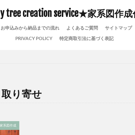
い
家系図を作って良かった事
家系図をつくりたい
家系図は
ly tree creation service★家系図作
報取り扱い
家系図 戸籍 取り寄せ
家系図 作成 戸籍
古
事
宗門人別改帳 しゅうもんにんべつあらためちょう
安土桃山時代
お申込みから納品までの流れ
よくあるご質問
サイトマップ
る
孔子 家系図
孔子 家系
孔子 子孫
子供孝行
PRIVACY POLICY
特定商取引法に基づく表記
金に換金できる
太閤検地
大阪府家系図作成
大昔の戸籍
名字の由来
名字
定額小為替はゆうちょ銀行郵便窓口でしか購入で
rvice
家系図 ロマン
家系図 調べる
家系図 詳しく
家系
家系図 依頼
家系図 代行
家系図 亡くなった人
家系図 プロ
図作成
家系図 ドラマ
家系図 どこまでかく
家系図
 取り寄せ
ヒントを探す
家系 ギネス
家族以外の第三者に家系図を気軽に見せ
鹿児島県家系図作成代行
検索
家系図作成