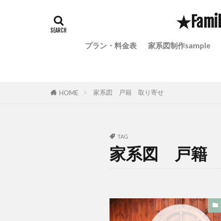
家系図を作りた
★Fami
家系図の個人情
子孫に伝えたい
プラン・料金表
家系図制作sample
孫に家系図を贈
定額小為替は現
土地調査
家系図 戸籍 取り寄せ
HOME
家系図creationse
家系図 意味
家宝になる家系
TAG
家系図 戸籍
家系に存在する
家族の歴史