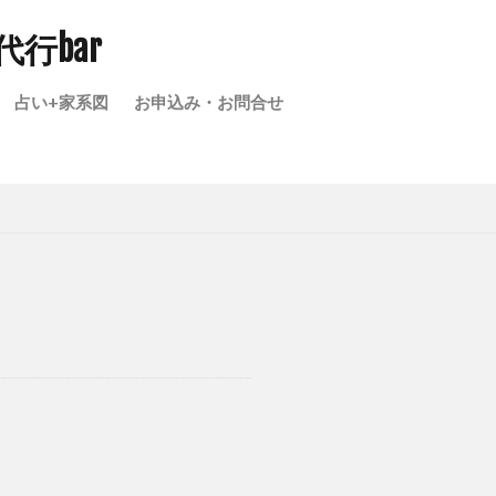
楽しさの積み上げ
成代行bar
代の戸籍
占い+家系図
お申込み・お問合せ
埼玉県家系図作成
きない
家宝
図 親等 数え方
てはいけない