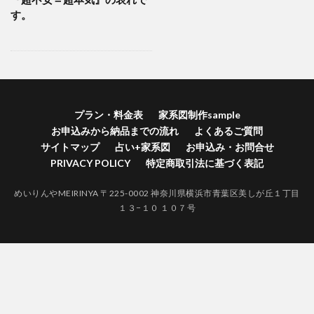
横浜市港南区家系図作成
横浜市港北区家系図作成代行
す。
横浜市港北区家系図作成
歴史好きにはたまらない
江戸時代 戸籍 寺
自分の価値を高める
神奈川県家系図作成
自分の人間力を高める
終活
紅葉
空襲による戸籍焼失証明
禁断の戸籍
プラン・料金表
家系図制作sample
神奈川県家系図作成代行サービス
お申込みから納品までの流れ
よくあるご質問
神奈川県家系図作成代行
社会問題
サイトマップ
占い+家系図
お申込み・お問合せ
江戸時代 結婚 戸籍
生きる証
無戸籍のデメリット
PRIVACY POLICY
特定商取引法に基づく表記
無戸籍
海外対応家系図作成
海外 家系図
めいりんやMEIRINYA 〒225-0002 神奈川県横浜市青葉区美しが丘１丁目
江戸時代の戸籍
江戸時代からの家系図
家系図作成
１３−１０ １０７号
家系図作りは人生を豊かにする
#家系図を依頼したい
バーチャルお墓参り
一度作成された戸籍は永遠に存在しません。
ロマン
ルーツ探し
ルーツがわかると楽しい
ライフワーク
ファミリーヒストリー
ネイティブアメリカンの言葉