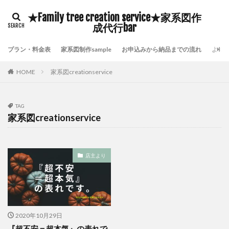
豊臣秀吉
自分の存在価値
鎌倉時代の歴史
★Family tree creation service★家系図作
鹿児島県いちき串木野市家系図作成
鷺沼家系図作成代行
成代行bar
頼んで良かった家系図屋さん
面倒な戸籍集を代行
プラン・料金表
家系図制作sample
お申込みから納品までの流れ
よく
附票が保存されていない証明
長崎市家系図作成代行サービス
鎌倉時代の戸籍
HOME
家系図creationservice
貴重な伝承物
過去帳閲覧禁止
過去帳の特徴
過去帳の歴史
過去帳
過去帖
身分制度
TAG
超少子高齢化対策
自分の希少価値を高める
家系図creationservice
自分の可能性を引き出す
横浜市泉区家系図作成
横浜市金沢区家系図作成
歴史好き
武士の戸籍
店主より
機微情報って何
横浜市鶴見区家系図作成
横浜市青葉区家系図作成代行
横浜市青葉区家系図作成
横浜市都筑区家系図作成
歴史探訪
横浜市西区家系図作成
横浜市緑区家系図作成
2020年10月29日
横浜市神奈川区家系図作成
横浜市瀬谷区家系図作成
『超不安＝超本気』の表れで