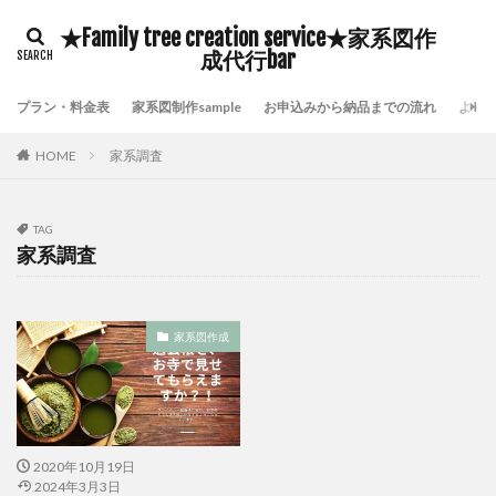
豊臣秀吉
自分の存在価値
鎌倉時代の歴史
★Family tree creation service★家系図作
鹿児島県いちき串木野市家系図作成
鷺沼家系図作成代行
成代行bar
頼んで良かった家系図屋さん
面倒な戸籍集を代行
プラン・料金表
家系図制作sample
お申込みから納品までの流れ
よく
附票が保存されていない証明
長崎市家系図作成代行サービス
鎌倉時代の戸籍
HOME
家系調査
貴重な伝承物
過去帳閲覧禁止
過去帳の特徴
過去帳の歴史
過去帳
過去帖
身分制度
TAG
超少子高齢化対策
自分の希少価値を高める
家系調査
自分の可能性を引き出す
横浜市泉区家系図作成
横浜市金沢区家系図作成
歴史好き
武士の戸籍
家系図作成
機微情報って何
横浜市鶴見区家系図作成
横浜市青葉区家系図作成代行
横浜市青葉区家系図作成
横浜市都筑区家系図作成
歴史探訪
横浜市西区家系図作成
横浜市緑区家系図作成
2020年10月19日
横浜市神奈川区家系図作成
横浜市瀬谷区家系図作成
2024年3月3日