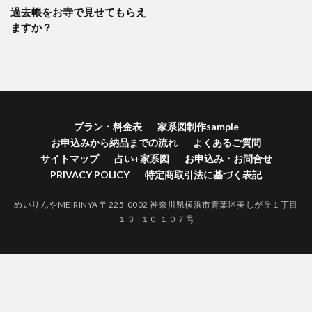
過去帳をお寺で見せてもらえ
横浜市港南区家系図作成
横浜市港北区家系図作成代行
ますか？
横浜市港北区家系図作成
歴史好きにはたまらない
江戸時代 戸籍 寺
自分の価値を高める
神奈川県家系図作成
自分の人間力を高める
終活
紅葉
空襲による戸籍焼失証明
禁断の戸籍
神奈川県家系図作成代行サービス
プラン・料金表
家系図制作sample
神奈川県家系図作成代行
社会問題
お申込みから納品までの流れ
よくあるご質問
江戸時代 結婚 戸籍
生きる証
無戸籍のデメリット
サイトマップ
占い+家系図
お申込み・お問合せ
PRIVACY POLICY
特定商取引法に基づく表記
無戸籍
海外対応家系図作成
海外 家系図
江戸時代の戸籍
江戸時代からの家系図
家系図作成
めいりんやMEIRINYA 〒225-0002 神奈川県横浜市青葉区美しが丘１丁目
１３−１０ １０７号
家系図作りは人生を豊かにする
#家系図を依頼したい
バーチャルお墓参り
一度作成された戸籍は永遠に存在しません。
ロマン
ルーツ探し
ルーツがわかると楽しい
ライフワーク
ファミリーヒストリー
ネイティブアメリカンの言葉