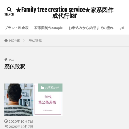
豊臣秀吉
自分の存在価値
鎌倉時代の歴史
★Family tree creation service★家系図作
鹿児島県いちき串木野市家系図作成
鷺沼家系図作成代行
成代行bar
頼んで良かった家系図屋さん
面倒な戸籍集を代行
プラン・料金表
家系図制作sample
お申込みから納品までの流れ
よく
附票が保存されていない証明
長崎市家系図作成代行サービス
鎌倉時代の戸籍
HOME
廃仏毀釈
貴重な伝承物
過去帳閲覧禁止
過去帳の特徴
過去帳の歴史
過去帳
過去帖
身分制度
TAG
超少子高齢化対策
自分の希少価値を高める
廃仏毀釈
自分の可能性を引き出す
横浜市泉区家系図作成
横浜市金沢区家系図作成
歴史好き
武士の戸籍
お客様の声
機微情報って何
横浜市鶴見区家系図作成
横浜市青葉区家系図作成代行
横浜市青葉区家系図作成
横浜市都筑区家系図作成
歴史探訪
横浜市西区家系図作成
横浜市緑区家系図作成
2020年10月7日
横浜市神奈川区家系図作成
横浜市瀬谷区家系図作成
2020年10月7日