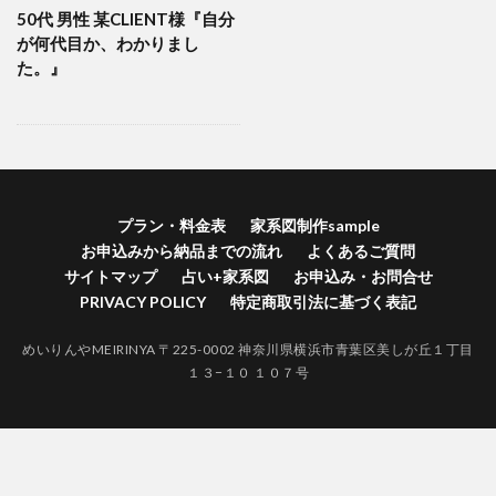
50代 男性 某CLIENT様『自分
横浜市港南区家系図作成
横浜市港北区家系図作成代行
が何代目か、わかりまし
横浜市港北区家系図作成
歴史好きにはたまらない
た。』
江戸時代 戸籍 寺
自分の価値を高める
神奈川県家系図作成
自分の人間力を高める
終活
紅葉
空襲による戸籍焼失証明
禁断の戸籍
神奈川県家系図作成代行サービス
神奈川県家系図作成代行
社会問題
プラン・料金表
家系図制作sample
お申込みから納品までの流れ
よくあるご質問
江戸時代 結婚 戸籍
生きる証
無戸籍のデメリット
サイトマップ
占い+家系図
お申込み・お問合せ
無戸籍
海外対応家系図作成
海外 家系図
PRIVACY POLICY
特定商取引法に基づく表記
江戸時代の戸籍
江戸時代からの家系図
家系図作成
めいりんやMEIRINYA 〒225-0002 神奈川県横浜市青葉区美しが丘１丁目
家系図作りは人生を豊かにする
#家系図を依頼したい
１３−１０ １０７号
バーチャルお墓参り
一度作成された戸籍は永遠に存在しません。
ロマン
ルーツ探し
ルーツがわかると楽しい
ライフワーク
ファミリーヒストリー
ネイティブアメリカンの言葉