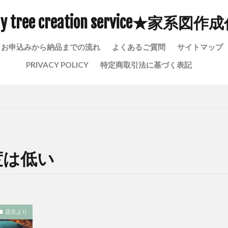
い
家系図を作って良かった事
家系図をつくりたい
家系図は
ly tree creation service★家系図作
報取り扱い
家系図 戸籍 取り寄せ
家系図 作成 戸籍
古
事
宗門人別改帳 しゅうもんにんべつあらためちょう
安土桃山時代
お申込みから納品までの流れ
よくあるご質問
サイトマップ
る
孔子 家系図
孔子 家系
孔子 子孫
子供孝行
PRIVACY POLICY
特定商取引法に基づく表記
金に換金できる
太閤検地
大阪府家系図作成
大昔の戸籍
名字の由来
名字
定額小為替はゆうちょ銀行郵便窓口でしか購入で
rvice
家系図 ロマン
家系図 調べる
家系図 詳しく
家系
家系図 依頼
家系図 代行
家系図 亡くなった人
家系図 プロ
図作成
家系図 ドラマ
家系図 どこまでかく
家系図
度は低い
ヒントを探す
家系 ギネス
家族以外の第三者に家系図を気軽に見せ
鹿児島県家系図作成代行
検索
店主より