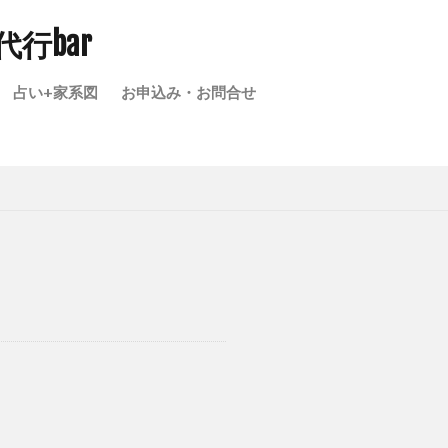
楽しさの積み上げ
成代行bar
代の戸籍
占い+家系図
お申込み・お問合せ
埼玉県家系図作成
きない
家宝
図 親等 数え方
てはいけない