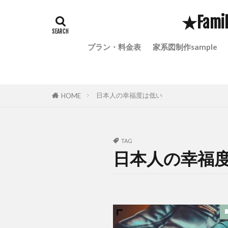
家系図を作りた
★Fami
家系図の個人情
子孫に伝えたい
プラン・料金表
家系図制作sample
孫に家系図を贈
定額小為替は現
土地調査
日本人の幸福度は低い
HOME
家系図creationse
家系図 意味
家宝になる家系
TAG
日本人の幸福
家系に存在する
家族の歴史