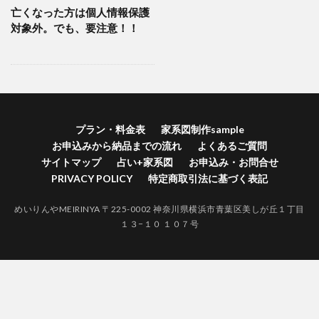
亡くなった方は個人情報保護
横浜市港南区家系図作成
横浜市港北区家系図作成代行
対象外。でも、要注意！！
横浜市港北区家系図作成
歴史好きにはたまらない
江戸時代 戸籍 寺
自分の価値を高める
神奈川県家系図作成
自分の人間力を高める
終活
紅葉
空襲による戸籍焼失証明
禁断の戸籍
神奈川県家系図作成代行サービス
プラン・料金表
家系図制作sample
神奈川県家系図作成代行
社会問題
お申込みから納品までの流れ
よくあるご質問
江戸時代 結婚 戸籍
生きる証
無戸籍のデメリット
サイトマップ
占い+家系図
お申込み・お問合せ
PRIVACY POLICY
特定商取引法に基づく表記
無戸籍
海外対応家系図作成
海外 家系図
江戸時代の戸籍
江戸時代からの家系図
家系図作成
めいりんやMEIRINYA 〒225-0002 神奈川県横浜市青葉区美しが丘１丁目
１３−１０ １０７号
家系図作りは人生を豊かにする
#家系図を依頼したい
バーチャルお墓参り
一度作成された戸籍は永遠に存在しません。
ロマン
ルーツ探し
ルーツがわかると楽しい
ライフワーク
ファミリーヒストリー
ネイティブアメリカンの言葉