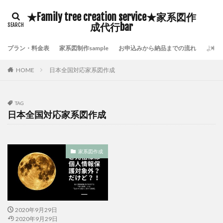
豊臣秀吉
自分の存在価値
鎌倉時代の歴史
★Family tree creation service★家系図作
鹿児島県いちき串木野市家系図作成
鷺沼家系図作成代行
成代行bar
頼んで良かった家系図屋さん
面倒な戸籍集を代行
プラン・料金表
家系図制作sample
お申込みから納品までの流れ
よく
附票が保存されていない証明
長崎市家系図作成代行サービス
鎌倉時代の戸籍
HOME
日本全国対応家系図作成
貴重な伝承物
過去帳閲覧禁止
過去帳の特徴
過去帳の歴史
過去帳
過去帖
身分制度
TAG
超少子高齢化対策
自分の希少価値を高める
日本全国対応家系図作成
自分の可能性を引き出す
横浜市泉区家系図作成
横浜市金沢区家系図作成
歴史好き
武士の戸籍
家系図作成
機微情報って何
横浜市鶴見区家系図作成
横浜市青葉区家系図作成代行
横浜市青葉区家系図作成
横浜市都筑区家系図作成
歴史探訪
横浜市西区家系図作成
横浜市緑区家系図作成
2020年9月29日
横浜市神奈川区家系図作成
横浜市瀬谷区家系図作成
2020年9月29日