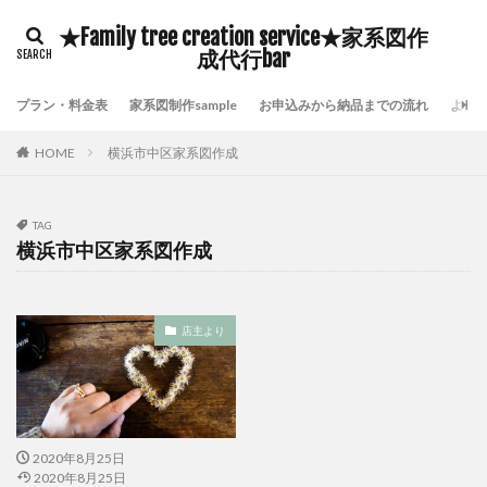
豊臣秀吉
自分の存在価値
鎌倉時代の歴史
★Family tree creation service★家系図作
鹿児島県いちき串木野市家系図作成
鷺沼家系図作成代行
成代行bar
頼んで良かった家系図屋さん
面倒な戸籍集を代行
プラン・料金表
家系図制作sample
お申込みから納品までの流れ
よく
附票が保存されていない証明
長崎市家系図作成代行サービス
鎌倉時代の戸籍
HOME
横浜市中区家系図作成
貴重な伝承物
過去帳閲覧禁止
過去帳の特徴
過去帳の歴史
過去帳
過去帖
身分制度
TAG
超少子高齢化対策
自分の希少価値を高める
横浜市中区家系図作成
自分の可能性を引き出す
横浜市泉区家系図作成
横浜市金沢区家系図作成
歴史好き
武士の戸籍
店主より
機微情報って何
横浜市鶴見区家系図作成
横浜市青葉区家系図作成代行
横浜市青葉区家系図作成
横浜市都筑区家系図作成
歴史探訪
横浜市西区家系図作成
横浜市緑区家系図作成
2020年8月25日
横浜市神奈川区家系図作成
横浜市瀬谷区家系図作成
2020年8月25日