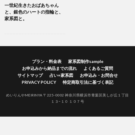
一世紀生きたおばあちゃん
横浜市港南区家系図作成
横浜市港北区家系図作成代行
と、銀色のハートの指輪と、
横浜市港北区家系図作成
歴史好きにはたまらない
家系図と。
江戸時代 戸籍 寺
自分の価値を高める
神奈川県家系図作成
自分の人間力を高める
終活
紅葉
空襲による戸籍焼失証明
禁断の戸籍
神奈川県家系図作成代行サービス
神奈川県家系図作成代行
社会問題
プラン・料金表
家系図制作sample
お申込みから納品までの流れ
よくあるご質問
江戸時代 結婚 戸籍
生きる証
無戸籍のデメリット
サイトマップ
占い+家系図
お申込み・お問合せ
無戸籍
海外対応家系図作成
海外 家系図
PRIVACY POLICY
特定商取引法に基づく表記
江戸時代の戸籍
江戸時代からの家系図
家系図作成
めいりんやMEIRINYA 〒225-0002 神奈川県横浜市青葉区美しが丘１丁目
家系図作りは人生を豊かにする
#家系図を依頼したい
１３−１０ １０７号
バーチャルお墓参り
一度作成された戸籍は永遠に存在しません。
ロマン
ルーツ探し
ルーツがわかると楽しい
ライフワーク
ファミリーヒストリー
ネイティブアメリカンの言葉