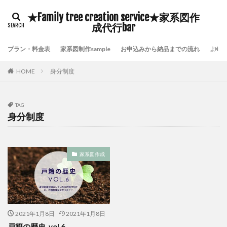
豊臣秀吉
自分の存在価値
鎌倉時代の歴史
★Family tree creation service★家系図作
鹿児島県いちき串木野市家系図作成
鷺沼家系図作成代行
成代行bar
頼んで良かった家系図屋さん
面倒な戸籍集を代行
プラン・料金表
家系図制作sample
お申込みから納品までの流れ
よく
附票が保存されていない証明
長崎市家系図作成代行サービス
鎌倉時代の戸籍
HOME
身分制度
貴重な伝承物
過去帳閲覧禁止
過去帳の特徴
過去帳の歴史
過去帳
過去帖
身分制度
TAG
超少子高齢化対策
自分の希少価値を高める
身分制度
自分の可能性を引き出す
横浜市泉区家系図作成
横浜市金沢区家系図作成
歴史好き
武士の戸籍
家系図作成
機微情報って何
横浜市鶴見区家系図作成
横浜市青葉区家系図作成代行
横浜市青葉区家系図作成
横浜市都筑区家系図作成
歴史探訪
横浜市西区家系図作成
横浜市緑区家系図作成
2021年1月8日
2021年1月8日
横浜市神奈川区家系図作成
横浜市瀬谷区家系図作成
戸籍の歴史_vol.6