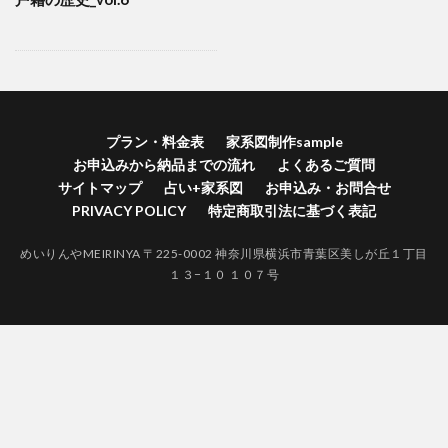
横浜市港南区家系図作成
横浜市港北区家系図作成代行
横浜市港北区家系図作成
歴史好きにはたまらない
江戸時代 戸籍 寺
自分の価値を高める
神奈川県家系図作成
自分の人間力を高める
終活
紅葉
空襲による戸籍焼失証明
禁断の戸籍
プラン・料金表
家系図制作sample
お申込みから納品までの流れ
よくあるご質問
神奈川県家系図作成代行サービス
サイトマップ
占い+家系図
お申込み・お問合せ
神奈川県家系図作成代行
社会問題
PRIVACY POLICY
特定商取引法に基づく表記
江戸時代 結婚 戸籍
生きる証
無戸籍のデメリット
めいりんやMEIRINYA 〒225-0002 神奈川県横浜市青葉区美しが丘１丁目
無戸籍
海外対応家系図作成
海外 家系図
１３−１０ １０７号
江戸時代の戸籍
江戸時代からの家系図
家系図作成
家系図作りは人生を豊かにする
#家系図を依頼したい
バーチャルお墓参り
一度作成された戸籍は永遠に存在しません。
ロマン
ルーツ探し
ルーツがわかると楽しい
ライフワーク
ファミリーヒストリー
ネイティブアメリカンの言葉