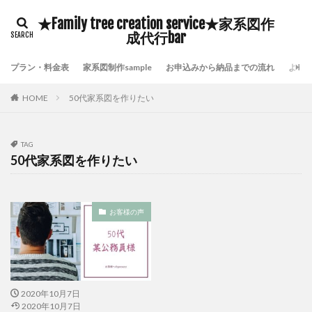
豊臣秀吉
自分の存在価値
鎌倉時代の歴史
★Family tree creation service★家系図作
鹿児島県いちき串木野市家系図作成
鷺沼家系図作成代行
成代行bar
頼んで良かった家系図屋さん
面倒な戸籍集を代行
プラン・料金表
家系図制作sample
お申込みから納品までの流れ
よく
附票が保存されていない証明
長崎市家系図作成代行サービス
鎌倉時代の戸籍
HOME
50代家系図を作りたい
貴重な伝承物
過去帳閲覧禁止
過去帳の特徴
過去帳の歴史
過去帳
過去帖
身分制度
TAG
超少子高齢化対策
自分の希少価値を高める
50代家系図を作りたい
自分の可能性を引き出す
横浜市泉区家系図作成
横浜市金沢区家系図作成
歴史好き
武士の戸籍
お客様の声
機微情報って何
横浜市鶴見区家系図作成
横浜市青葉区家系図作成代行
横浜市青葉区家系図作成
横浜市都筑区家系図作成
歴史探訪
横浜市西区家系図作成
横浜市緑区家系図作成
2020年10月7日
横浜市神奈川区家系図作成
横浜市瀬谷区家系図作成
2020年10月7日