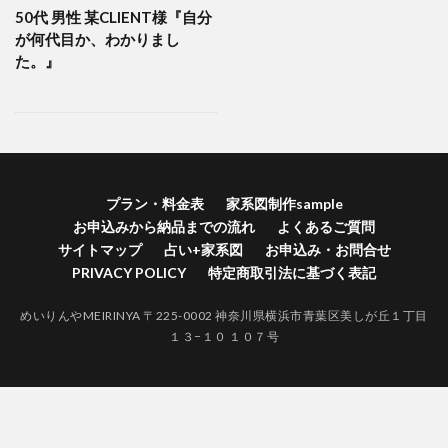
50代 男性 某CLIENT様『自分
横浜市港南区家系図作成
横浜市港北区家系図作成代行
が何代目か、わかりまし
横浜市港北区家系図作成
歴史好きにはたまらない
た。』
江戸時代 戸籍 寺
自分の価値を高める
神奈川県家系図作成
自分の人間力を高める
終活
紅葉
空襲による戸籍焼失証明
禁断の戸籍
神奈川県家系図作成代行サービス
神奈川県家系図作成代行
社会問題
プラン・料金表
家系図制作sample
お申込みから納品までの流れ
よくあるご質問
江戸時代 結婚 戸籍
生きる証
無戸籍のデメリット
サイトマップ
占い+家系図
お申込み・お問合せ
無戸籍
海外対応家系図作成
海外 家系図
PRIVACY POLICY
特定商取引法に基づく表記
江戸時代の戸籍
江戸時代からの家系図
家系図作成
めいりんやMEIRINYA 〒225-0002 神奈川県横浜市青葉区美しが丘１丁目
家系図作りは人生を豊かにする
#家系図を依頼したい
１３−１０ １０７号
バーチャルお墓参り
一度作成された戸籍は永遠に存在しません。
ロマン
ルーツ探し
ルーツがわかると楽しい
ライフワーク
ファミリーヒストリー
ネイティブアメリカンの言葉